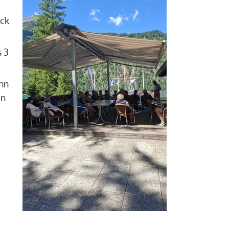
ück
 3
nn
en