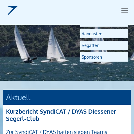
Unsere IDM-Seite
Zum Hauptinhalt springen
Ranglisten
Regatten
Sponsoren
Aktuell
Kurzbericht SyndiCAT / DYAS Diessener
Segerl-Club
Zur SyndiCAT / DYAS hatten sieben Teams